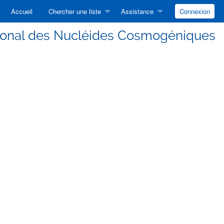
Accueil
Chercher une liste
Assistance
Connexion
ational des Nucléides Cosmogéniques