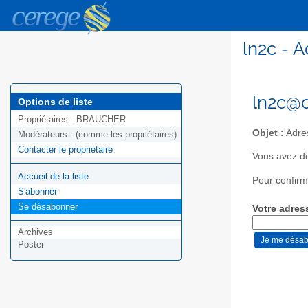
ln2c - 
ln2c@c
Options de liste
Propriétaires :
BRAUCHER
Objet :
Adres
Modérateurs :
(comme les propriétaires)
Contacter le propriétaire
Vous avez de
Accueil de la liste
Pour confirm
S'abonner
Se désabonner
Votre adres
Archives
Poster